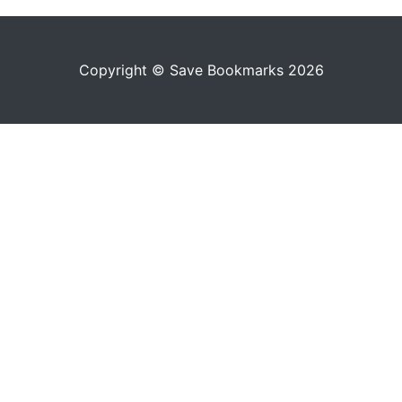
Copyright © Save Bookmarks 2026