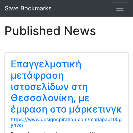
Save Bookmarks
Published News
Επαγγελματική
μετάφραση
ιστοσελίδων στη
Θεσσαλονίκη, με
έμφαση στο μάρκετινγκ
https://www.designspiration.com/mariapap105g
ynvc/