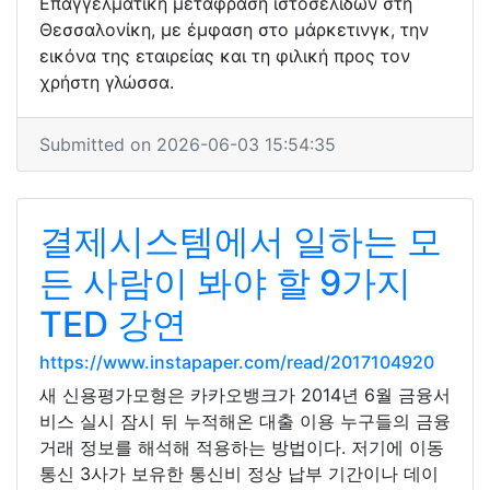
Επαγγελματική μετάφραση ιστοσελίδων στη
Θεσσαλονίκη, με έμφαση στο μάρκετινγκ, την
εικόνα της εταιρείας και τη φιλική προς τον
χρήστη γλώσσα.
Submitted on 2026-06-03 15:54:35
결제시스템에서 일하는 모
든 사람이 봐야 할 9가지
TED 강연
https://www.instapaper.com/read/2017104920
새 신용평가모형은 카카오뱅크가 2014년 6월 금융서
비스 실시 잠시 뒤 누적해온 대출 이용 누구들의 금융
거래 정보를 해석해 적용하는 방법이다. 저기에 이동
통신 3사가 보유한 통신비 정상 납부 기간이나 데이